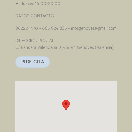
Jueves 16.00-20.00
DATOS CONTACTO
962204470 - 665 924 835 - mosgenoves@gmail.com
DIRECCIÓN POSTAL
C/ Bandera Valenciana 9, 46894 Genovés (Valencia)
PIDE CITA