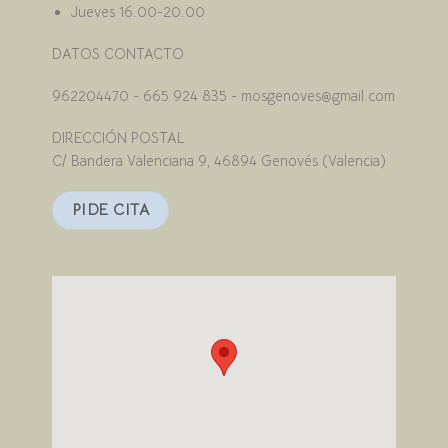
Jueves 16.00-20.00
DATOS CONTACTO
962204470 - 665 924 835 - mosgenoves@gmail.com
DIRECCIÓN POSTAL
C/ Bandera Valenciana 9, 46894 Genovés (Valencia)
PIDE CITA